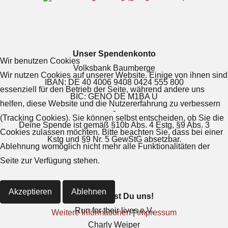
Unser Spendenkonto
Wir benutzen Cookies
Volksbank Baumberge
Wir nutzen Cookies auf unserer Website. Einige von ihnen sind
IBAN: DE 40 4006 9408 0424 555 800
essenziell für den Betrieb der Seite, während andere uns
BIC: GENO DE M1BA U
helfen, diese Website und die Nutzererfahrung zu verbessern
-
(Tracking Cookies). Sie können selbst entscheiden, ob Sie die
Deine Spende ist gemäß §10b Abs. 4 Estg, §9 Abs. 3
Cookies zulassen möchten. Bitte beachten Sie, dass bei einer
Kstg und §9 Nr. 5 GewStG absetzbar.
Ablehnung womöglich nicht mehr alle Funktionalitäten der
Seite zur Verfügung stehen.
Akzeptieren
Ablehnen
So erreichst Du uns!
Run for their lives e.V.
Weitere Informationen
|
Impressum
Charly Weiper